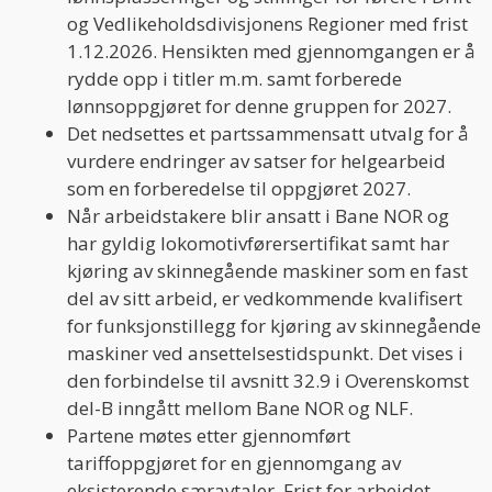
og Vedlikeholdsdivisjonens Regioner med frist
1.12.2026. Hensikten med gjennomgangen er å
rydde opp i titler m.m. samt forberede
lønnsoppgjøret for denne gruppen for 2027.
Det nedsettes et partssammensatt utvalg for å
vurdere endringer av satser for helgearbeid
som en forberedelse til oppgjøret 2027.
Når arbeidstakere blir ansatt i Bane NOR og
har gyldig lokomotivførersertifikat samt har
kjøring av skinnegående maskiner som en fast
del av sitt arbeid, er vedkommende kvalifisert
for funksjonstillegg for kjøring av skinnegående
maskiner ved ansettelsestidspunkt. Det vises i
den forbindelse til avsnitt 32.9 i Overenskomst
del-B inngått mellom Bane NOR og NLF.
Partene møtes etter gjennomført
tariffoppgjøret for en gjennomgang av
eksisterende særavtaler. Frist for arbeidet