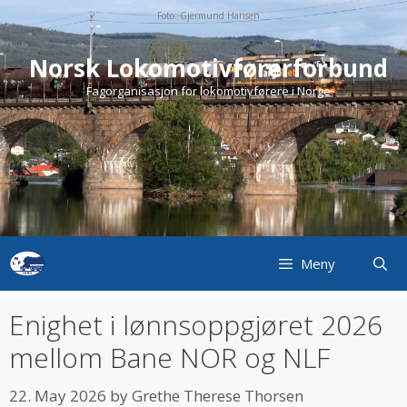
Skip
Foto: Gjermund Hansen
to
content
Norsk Lokomotivførerforbund
Fagorganisasjon for lokomotivførere i Norge
Meny
Enighet i lønnsoppgjøret 2026
mellom Bane NOR og NLF
22. May 2026
by
Grethe Therese Thorsen