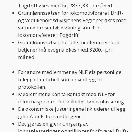
Togdrift økes med kr. 2833,33 pr måned
Grunnlønnssatsen for lokomotivførere i Drift-
og Vedlikeholdsdivisjonens Regioner økes med
samme prosentvise økning som for
lokomotivførere i Togdrift
Grunnlønnssatsen for alle medlemmer som
betjener målevogna økes med 3200,- pr.
måned.
For andre medlemmer av NLF gis personlige
tillegg etter tabell som er vedlegg til
protokollen.
Medlemmene kan ta kontakt med NLF for
informasjon om den enkeltes lønnsplassering
De økonomiske justeringene inkluderer tillegg
gitt i A-dels forhandlingene
Det gjøres en gjennomgang av
lønnsplasseringer og stillinger for førere i Drift-