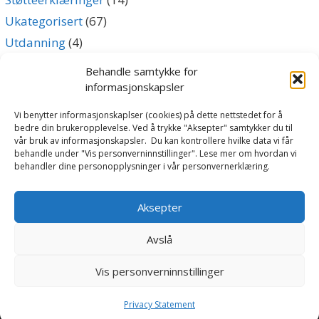
Ukategorisert
(67)
Utdanning
(4)
Uttalelse
(5)
Behandle samtykke for
informasjonskapsler
Archives
Vi benytter informasjonskaplser (cookies) på dette nettstedet for å
bedre din brukeropplevelse. Ved å trykke "Aksepter" samtykker du til
vår bruk av informasjonskapsler. Du kan kontrollere hvilke data vi får
Archives
behandle under "Vis personverninnstillinger". Lese mer om hvordan vi
behandler dine personopplysninger i vår personvernerklæring.
Følg oss
Aksepter
Avslå
Vis personverninnstillinger
Norsk Lokomotivførerforbund | Svingen 2, 0196 Oslo | Tlf:
23 30 21 10 | E-post:
nlf@lokmann.no
|
Personvernerklæring
Privacy Statement