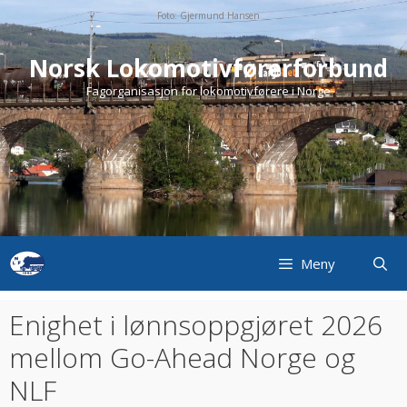
Skip
Foto: Gjermund Hansen
to
content
Norsk Lokomotivførerforbund
Fagorganisasjon for lokomotivførere i Norge
Meny
Enighet i lønnsoppgjøret 2026
mellom Go-Ahead Norge og
NLF