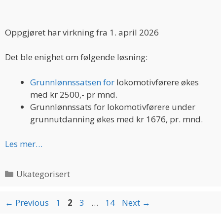
Oppgjøret har virkning fra 1. april 202
6
Det ble enighet om følgende løsning:
Grunnlønnssatsen for
lokomotivførere økes
med kr 2500,- pr mnd.
Grunnlønnssats for lokomotivførere under
grunnutdanning økes med kr 1676, pr. mnd.
Les mer…
Categories
Ukategorisert
Page
Page
Page
Page
←
Previous
1
2
3
…
14
Next
→