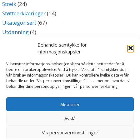
Streik
(24)
Støtteerklæringer
(14)
Ukategorisert
(67)
Utdanning
(4)
Uttalelse
(5)
Behandle samtykke for
informasjonskapsler
Archives
Vi benytter informasjonskaplser (cookies) på dette nettstedet for å
bedre din brukeropplevelse. Ved å trykke "Aksepter" samtykker du til
vår bruk av informasjonskapsler. Du kan kontrollere hvilke data vi får
Archives
behandle under "Vis personverninnstillinger". Lese mer om hvordan vi
behandler dine personopplysninger i vår personvernerklæring.
Følg oss
Aksepter
Avslå
Vis personverninnstillinger
Norsk Lokomotivførerforbund | Svingen 2, 0196 Oslo | Tlf: