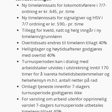
Ny timelønnssats for lokomotivførere i 7/7-
ordning er kr. 645, pr. time
Ny timelønnssats for signalgiver og HSV i
7/7 ordning er kr. 590,- pr. time
Tillegg for kveld, natt og helg inngår i ny
timelønn/grunnlønn
Overtidssats endres til timelønn tillagt 40%
Helligdager og høytidsaftener godgjøres
med overtid 40%
Turnusperioden kan i dialog med
arbeidstaker utvides i utstrekning inntil 170
timer for å ivareta hviletidsbestemmelser og
helsehensyn m.h.t. antall netter på rad
Omlagt tjeneste innenfor 7-dagers
turnusperiode godtgjøres ikke
For varsling om arbeid utenfor opprinnelig
varslet 7-dagers turnusperiode utbetales
timelønn tillagt 40%