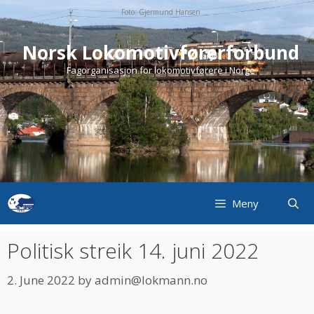
Skip
Foto: Gjermund Hansen
to
content
Norsk Lokomotivførerforbund
Fagorganisasjon for lokomotivførere i Norge
Meny
Politisk streik 14. juni 2022
2. June 2022
by
admin@lokmann.no