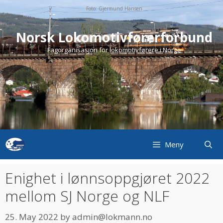
Skip
Foto: Gjermund Hansen
to
content
Norsk Lokomotivførerforbund
Fagorganisasjon for lokomotivførere i Norge
Meny
Enighet i lønnsoppgjøret 2022
mellom SJ Norge og NLF
25. May 2022
by
admin@lokmann.no