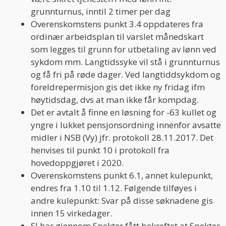
grunnturnus, inntil 2 timer per dag
Overenskomstens punkt 3.4 oppdateres fra
ordinær arbeidsplan til varslet månedskart
som legges til grunn for utbetaling av lønn ved
sykdom mm. Langtidssyke vil stå i grunnturnus
og få fri på røde dager. Ved langtiddsykdom og
foreldrepermisjon gis det ikke ny fridag ifm
høytidsdag, dvs at man ikke får kompdag.
Det er avtalt å finne en løsning for -63 kullet og
yngre i lukket pensjonsordning innenfor avsatte
midler i NSB (Vy) jfr. protokoll 28.11.2017. Det
henvises til punkt 10 i protokoll fra
hovedoppgjøret i 2020.
Overenskomstens punkt 6.1, annet kulepunkt,
endres fra 1.10 til 1.12. Følgende tilføyes i
andre kulepunkt: Svar på disse søknadene gis
innen 15 virkedager.
SJ har gjennom Spekter fått bekreftet at Spekter