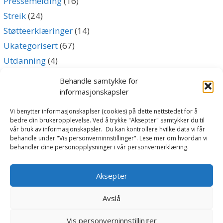
Pressemelding
(16)
Streik
(24)
Støtteerklæringer
(14)
Ukategorisert
(67)
Utdanning
(4)
Uttalelse
(5)
Behandle samtykke for
informasjonskapsler
Archives
Vi benytter informasjonskaplser (cookies) på dette nettstedet for å
bedre din brukeropplevelse. Ved å trykke "Aksepter" samtykker du til
vår bruk av informasjonskapsler. Du kan kontrollere hvilke data vi får
Archives
behandle under "Vis personverninnstillinger". Lese mer om hvordan vi
behandler dine personopplysninger i vår personvernerklæring.
Følg oss
Aksepter
Avslå
Vis personverninnstillinger