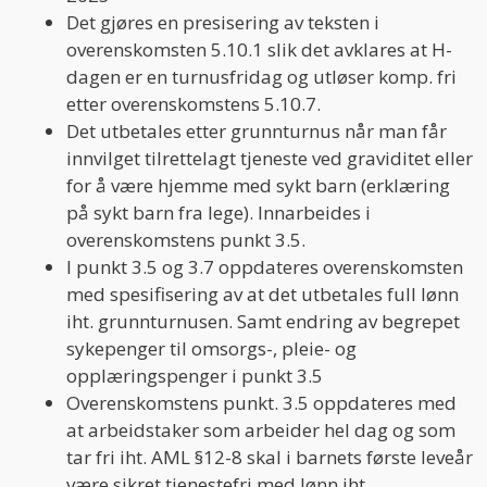
Det gjøres en presisering av teksten i
overenskomsten 5.10.1 slik det avklares at H-
dagen er en turnusfridag og utløser komp. fri
etter overenskomstens 5.10.7.
Det utbetales etter grunnturnus når man får
innvilget tilrettelagt tjeneste ved graviditet eller
for å være hjemme med sykt barn (erklæring
på sykt barn fra lege). Innarbeides i
overenskomstens punkt 3.5.
I punkt 3.5 og 3.7 oppdateres overenskomsten
med spesifisering av at det utbetales full lønn
iht. grunnturnusen. Samt endring av begrepet
sykepenger til omsorgs-, pleie- og
opplæringspenger i punkt 3.5
Overenskomstens punkt. 3.5 oppdateres med
at arbeidstaker som arbeider hel dag og som
tar fri iht. AML §12-8 skal i barnets første leveår
være sikret tjenestefri med lønn iht.