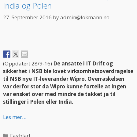
India og Polen
27. September 2016
by
admin@lokmann.no
(Oppdatert 28/9-16)
De ansatte i IT Drift og
sikkerhet i NSB ble lovet virksomhetsoverdragelse
til NSB nye IT-leverandør Wipro. Overraskelsen
var derfor stor da Wipro kunne fortelle at ingen
var ønsket over med mindre de takket ja til
stillinger i Polen eller India.
Les mer…
Categories
Fagblad