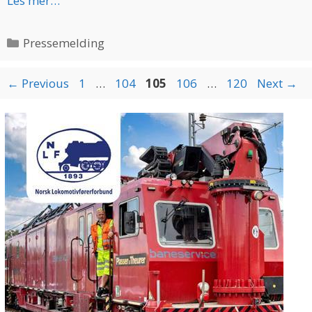
Les mer…
Categories
Pressemelding
Page
Page
Page
Page
Page
←
Previous
1
…
104
105
106
…
120
Next
→