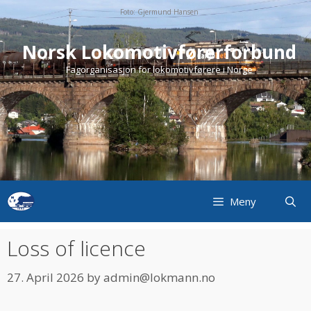
Skip
Foto: Gjermund Hansen
to
content
Norsk Lokomotivførerforbund
Fagorganisasjon for lokomotivførere i Norge
Meny
Loss of licence
27. April 2026
by
admin@lokmann.no