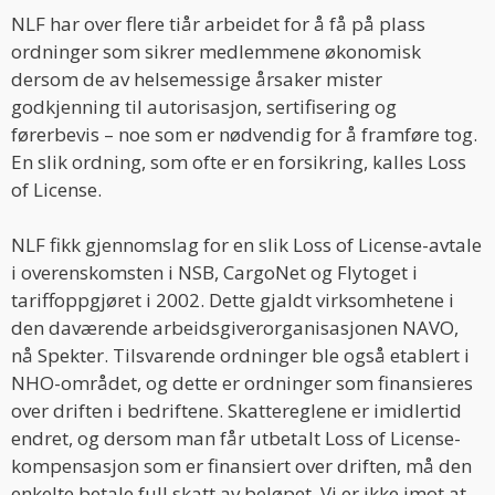
NLF har over flere tiår arbeidet for å få på plass
ordninger som sikrer medlemmene økonomisk
dersom de av helsemessige årsaker mister
godkjenning til autorisasjon, sertifisering og
førerbevis – noe som er nødvendig for å framføre tog.
En slik ordning, som ofte er en forsikring, kalles Loss
of License.
NLF fikk gjennomslag for en slik Loss of License-avtale
i overenskomsten i NSB, CargoNet og Flytoget i
tariffoppgjøret i 2002. Dette gjaldt virksomhetene i
den daværende arbeidsgiverorganisasjonen NAVO,
nå Spekter. Tilsvarende ordninger ble også etablert i
NHO-området, og dette er ordninger som finansieres
over driften i bedriftene. Skattereglene er imidlertid
endret, og dersom man får utbetalt Loss of License-
kompensasjon som er finansiert over driften, må den
enkelte betale full skatt av beløpet. Vi er ikke imot at