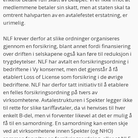
medlemmene betaler sin skatt, men at staten skal ta
omtrent halvparten av en avtalefestet erstatning, er
urimelig.
NLF krever derfor at slike ordninger organiseres
gjennom en forsikring, blant annet fordi finansiering
over driften i selskapene også kan føre til reduksjon i
trygdeytelser. NLF har avtalt en forsikringsordning i
bedriftene i Vy konsernet, men det gjenstår å få
etablert Loss of License som forsikring i de øvrige
bedriftene. NLF har derfor tatt initiativ til å etablere
en felles forsikringsordning på tvers av
virksomhetene. Avtalestrukturen i Spekter legger ikke
til rette for slike tariffavtaler, da vi henvises til hver
enkelt B-del, men vi forventer likevel at det er mulig å
få til en samordning. En samordning kan enten skje
ved at virksomhetene innen Spekter (og NHO)