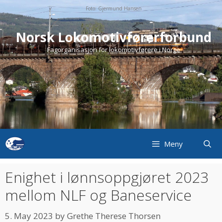
Skip
Foto: Gjermund Hansen
to
content
Norsk Lokomotivførerforbund
Fagorganisasjon for lokomotivførere i Norge
Meny
Enighet i lønnsoppgjøret 2023
mellom NLF og Baneservice
5. May 2023
by
Grethe Therese Thorsen