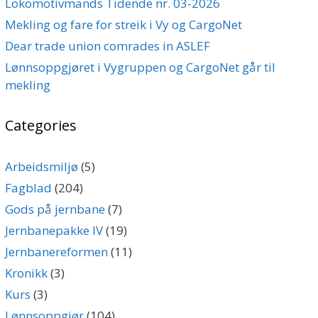
Lokomotivmands Tidende nr. 03-2026
Mekling og fare for streik i Vy og CargoNet
Dear trade union comrades in ASLEF
Lønnsoppgjøret i Vygruppen og CargoNet går til
mekling
Categories
Arbeidsmiljø
(5)
Fagblad
(204)
Gods på jernbane
(7)
Jernbanepakke IV
(19)
Jernbanereformen
(11)
Kronikk
(3)
Kurs
(3)
Lønnsoppgjør
(104)