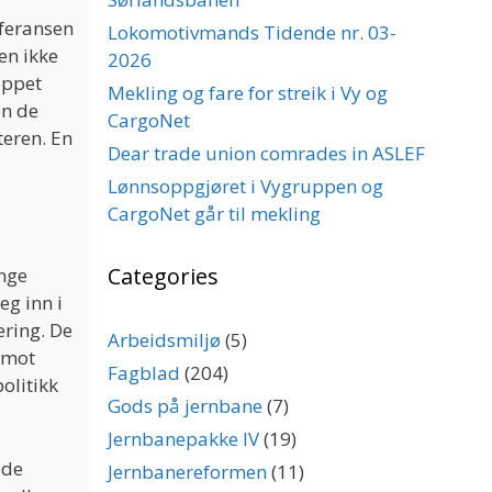
nferansen
Lokomotivmands Tidende nr. 03-
en ikke
2026
oppet
Mekling og fare for streik i Vy og
en de
CargoNet
teren. En
Dear trade union comrades in ASLEF
Lønnsoppgjøret i Vygruppen og
CargoNet går til mekling
Categories
ange
eg inn i
æring. De
Arbeidsmiljø
(5)
 mot
Fagblad
(204)
olitikk
Gods på jernbane
(7)
Jernbanepakke IV
(19)
 de
Jernbanereformen
(11)