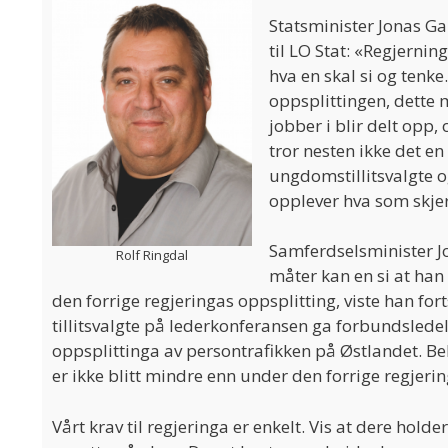
Statsminister Jonas Ga
til LO Stat: «Regjerni
hva en skal si og tenke
oppsplittingen, dette 
jobber i blir delt opp,
tror nesten ikke det en
ungdomstillitsvalgte 
opplever hva som skje
Samferdselsminister J
Rolf Ringdal
måter kan en si at han 
den forrige regjeringas oppsplitting, viste han fort
tillitsvalgte på lederkonferansen ga forbundsled
oppsplittinga av persontrafikken på Østlandet. Beh
er ikke blitt mindre enn under den forrige regjeri
Vårt krav til regjeringa er enkelt. Vis at dere hol