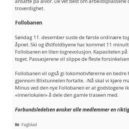
ansatte på alvor. De vet best om arbeidsplassene d
troverdighet.
Follobanen
Søndag 11. desember suste de første ordinære to
åpnet. Ski og Østfoldbyene har kommet 11 minutt
Follobanen en liten togrevolusjon. Kapasiteten på 
toget. Passasjerene vil slippe de fleste forsinkelse
Follobanen vil også gi lokomotivførerne en bedre 
gjennom Blixtunnelen fortalte. -Nå skal vi kjøre ma
Minus ved den nye Follobanen er at godstogene i
«innerlokaler» å dele den gamle traseen med.
Forbundsledelsen ønsker alle medlemmer en riktig g
Categories
Fagblad