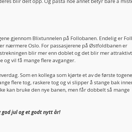
eres blir delt opp. Og påstå noe annet betyr bare å miste
gene gjennom Blixtunnelen på Follobanen. Endelig er Fo
er nærmere Oslo. For passasjerene på Østfoldbanen er
strekningen blir mer enn doblet og det blir mer attraktiv
ne og vil få mange flere avganger.
hverdag. Som en kollega som kjørte et av de første togen
nge flere tog, raskere tog og vi slipper å stange bak inne
kke kan bruke den nye banen, men får dobbelt så mange
od jul og et godt nytt år!