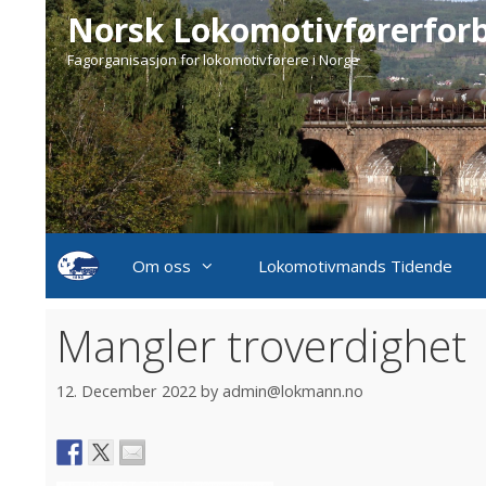
Skip
Norsk Lokomotivførerfor
to
Fagorganisasjon for lokomotivførere i Norge
content
Om oss
Lokomotivmands Tidende
Mangler troverdighet
12. December 2022
by
admin@lokmann.no