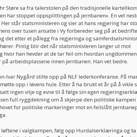
hr Støre sa fra talerstolen på den tradisjonelle kartellko
ngen har stoppet oppsplittingen på jernbanen». En vet nest
. Her står statsministeren og sier at hans regjering har st
mens over tusen ansatte i Vy forbereder seg på at bedrift
 og det etter et pålegg fra regjeringa og samferdselsminis
 hører. Pinlig blir det når statsministeren langer ut mot
og hvor han hevder at de tar feil om hvordan ungdommen
r på arbeidsplassene innen jernbanen. Han vet bedre.
on-Ivar Nygård stilte opp på NLF lederkonferanse. På m
møtte opp i løvens hule. Etter å ha brukt et år på å vikle s
satt ingen vilje og evne til å følge sin egen regjeringserkl
elsen full ryggdekning om å skjerpe den politiske kampen
ovet for politiske markeringer mot en feilslått jernbanep
nga.
der løftene i valgkampen, følg opp Hurdalserklæringa og ta