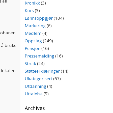
 all
Kronikk
(3)
Kurs
(3)
Lønnsoppgjør
(104)
Markering
(6)
llobanen
Medlem
(4)
Oppslag
(249)
t å bruke
Pensjon
(16)
Pressemelding
(16)
Streik
(24)
e
rlokalen.
Støtteerklæringer
(14)
Ukategorisert
(67)
Utdanning
(4)
Uttalelse
(5)
Archives