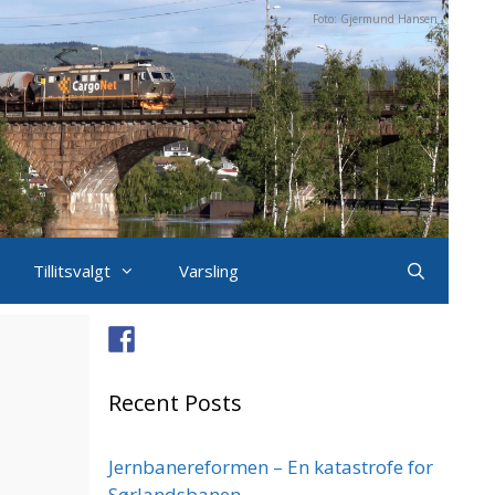
Foto: Gjermund Hansen
Tillitsvalgt
Varsling
Recent Posts
Jernbanereformen – En katastrofe for
Sørlandsbanen