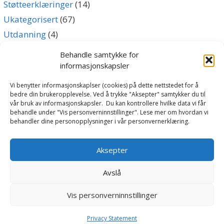
Støtteerklæringer
(14)
Ukategorisert
(67)
Utdanning
(4)
Uttalelse
(5)
Behandle samtykke for
informasjonskapsler
Archives
Vi benytter informasjonskaplser (cookies) på dette nettstedet for å
bedre din brukeropplevelse. Ved å trykke "Aksepter" samtykker du til
vår bruk av informasjonskapsler. Du kan kontrollere hvilke data vi får
Archives
behandle under "Vis personverninnstillinger". Lese mer om hvordan vi
behandler dine personopplysninger i vår personvernerklæring.
Følg oss
Aksepter
Avslå
Vis personverninnstillinger
Norsk Lokomotivførerforbund | Svingen 2, 0196 Oslo | Tlf:
23 30 21 10 | E-post:
nlf@lokmann.no
|
Personvernerklæring
Privacy Statement