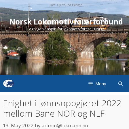
Skip
Foto: Gjermund Hansen
to
content
Norsk Lokomotivførerforbund
Fagorganisasjon for lokomotivførere i Norge
Meny
Enighet i lønnsoppgjøret 2022
mellom Bane NOR og NLF
13. May 2022
by
admin@lokmann.no