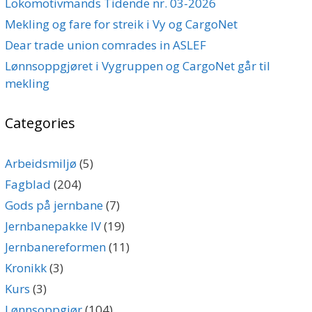
Lokomotivmands Tidende nr. 03-2026
Mekling og fare for streik i Vy og CargoNet
Dear trade union comrades in ASLEF
Lønnsoppgjøret i Vygruppen og CargoNet går til
mekling
Categories
Arbeidsmiljø
(5)
Fagblad
(204)
Gods på jernbane
(7)
Jernbanepakke IV
(19)
Jernbanereformen
(11)
Kronikk
(3)
Kurs
(3)
Lønnsoppgjør
(104)