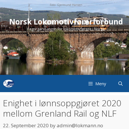
Skip
Foto: Gjermund Hansen
to
content
Norsk Lokomotivførerforbund
Fagorganisasjon for lokomotivførere i Norge
Meny
Enighet i lønnsoppgjøret 2020
mellom Grenland Rail og NLF
22. September 2020
by
admin@lokmann.no