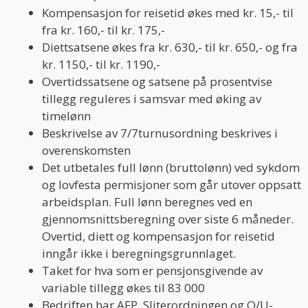
Kompensasjon for reisetid økes med kr. 15,- til
fra kr. 160,- til kr. 175,-
Diettsatsene økes fra kr. 630,- til kr. 650,- og fra
kr. 1150,- til kr. 1190,-
Overtidssatsene og satsene på prosentvise
tillegg reguleres i samsvar med øking av
timelønn
Beskrivelse av 7/7turnusordning beskrives i
overenskomsten
Det utbetales full lønn (bruttolønn) ved sykdom
og lovfesta permisjoner som går utover oppsatt
arbeidsplan. Full lønn beregnes ved en
gjennomsnittsberegning over siste 6 måneder.
Overtid, diett og kompensasjon for reisetid
inngår ikke i beregningsgrunnlaget.
Taket for hva som er pensjonsgivende av
variable tillegg økes til 83 000
Bedriften har AFP, Sliterordningen og O/U-