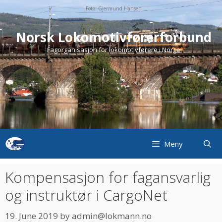
Skip
Foto: Gjermund Hansen
to
content
Norsk Lokomotivførerforbund
Fagorganisasjon for lokomotivførere i Norge
Meny
Kompensasjon for fagansvarlig
og instruktør i CargoNet
19. June 2019
by
admin@lokmann.no