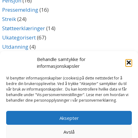
Pensjon
(16)
Pressemelding
(16)
Streik
(24)
Støtteerklæringer
(14)
Ukategorisert
(67)
Utdanning
(4)
Uttalelse
(5)
Behandle samtykke for
informasjonskapsler
Archives
Vi benytter informasjonskaplser (cookies) på dette nettstedet for å
bedre din brukeropplevelse. Ved å trykke "Aksepter" samtykker du til
vår bruk av informasjonskapsler. Du kan kontrollere hvilke data vi får
Archives
behandle under "Vis personverninnstillinger". Lese mer om hvordan vi
behandler dine personopplysninger i vår personvernerklæring.
Følg oss
Aksepter
Avslå