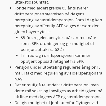
uttakstidspunktet.
For de med aldersgrense 65 år tilsvarer
driftspensjonen størrelsen på dagens
beregning av særalderspensjon. Som i dag kan
beregning av offentlig AFP velges dersom den
gir en høyere ytelse.
85-års regelen benyttes på samme måte
som i SPK-ordningen og gir mulighet til
pensjonsuttak fra 62 år.
Til fradrag i driftspensjonen kommer
opptjent oppsatt rettighet fra SPK
Pensjon under utbetaling reguleres årlig pr 1.
mai, i takt med regulering av alderspensjon fra
NAV.
Det er mulig å ta ut delvis driftspensjon, men
dette må søkes og innvilges av arbeidsgiver, på
lik linje med dagens AFP og særalderspensjon.
Det gis mulighet til jobb utenfor Flytoget ved