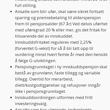
full stilling.
Ansatte som blir ufør, skal være sikret fortsatt
sparing og premiebetaling til alderspensjon
frem til pensjonsalder (67 år) Ved delvis uførhet
med uføregrad 20 % eller mer, gis det fritak for
tilsvarende del av innskuddet.
Innskuddsfritaket reguleres med 2,25%
(forventet G-vekst) for så å bli tatt opp til
vurdering minst hvert femte år med den hensikt
å følge G-utviklingen.
Pensjonsgrunnlaget i ny innskuddspensjon skal
bestå av grunnlønn, faste tillegg og variable
tillegg. Overtid for merarbeid,
diett/kostgodtgjørelser og refusjoner inngår
ikke i pensjonsgrunnlaget.
Innskuddsordningen utformes med fritt
investeringsvalg.
Ansatte som har ulønnede, lovbestemte