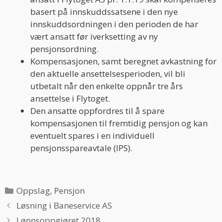
basert på innskuddssatsene i den nye
innskuddsordningen i den perioden de har
vært ansatt før iverksetting av ny
pensjonsordning.
Kompensasjonen, samt beregnet avkastning for
den aktuelle ansettelsesperioden, vil bli
utbetalt når den enkelte oppnår tre års
ansettelse i Flytoget.
Den ansatte oppfordres til å spare
kompensasjonen til fremtidig pensjon og kan
eventuelt spares i en individuell
pensjonsspareavtale (IPS).
Categories
Oppslag
,
Pensjon
Løsning i Baneservice AS
Lønnsoppgjøret 2018