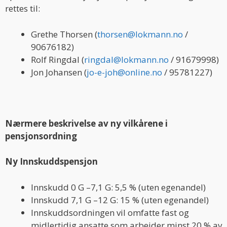
rettes til:
Grethe Thorsen (
thorsen@lokmann.no
/
90676182)
Rolf Ringdal (
ringdal@lokmann.no
/ 91679998)
Jon Johansen (
jo-e-joh@online.no
/ 95781227)
Nærmere beskrivelse av ny vilkårene i
pensjonsordning
Ny Innskuddspensjon
Innskudd 0 G –7,1 G: 5,5 % (uten egenandel)
Innskudd 7,1 G –12 G: 15 % (uten egenandel)
Innskuddsordningen vil omfatte fast og
midlertidig ansatte som arbeider minst 20 % av