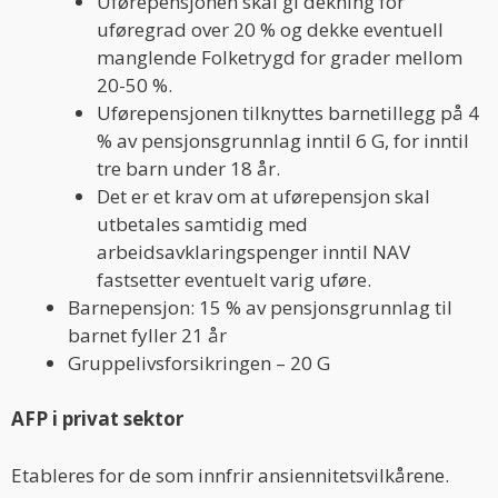
Uførepensjonen skal gi dekning for
uføregrad over 20 % og dekke eventuell
manglende Folketrygd for grader mellom
20-50 %.
Uførepensjonen tilknyttes barnetillegg på 4
% av pensjonsgrunnlag inntil 6 G, for inntil
tre barn under 18 år.
Det er et krav om at uførepensjon skal
utbetales samtidig med
arbeidsavklaringspenger inntil NAV
fastsetter eventuelt varig uføre.
Barnepensjon: 15 % av pensjonsgrunnlag til
barnet fyller 21 år
Gruppelivsforsikringen – 20 G
AFP i privat sektor
Etableres for de som innfrir ansiennitetsvilkårene.