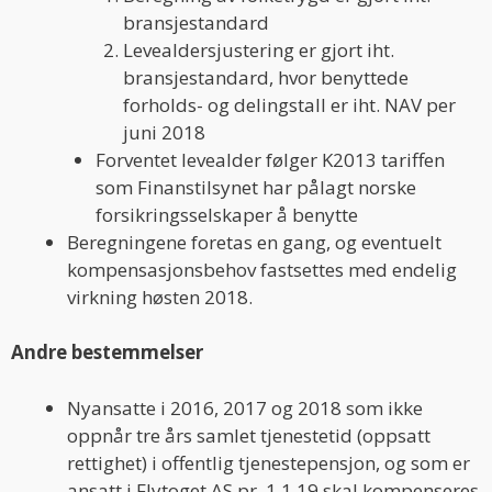
bransjestandard
Levealdersjustering er gjort iht.
bransjestandard, hvor benyttede
forholds- og delingstall er iht. NAV per
juni 2018
Forventet levealder følger K2013 tariffen
som Finanstilsynet har pålagt norske
forsikringsselskaper å benytte
Beregningene foretas en gang, og eventuelt
kompensasjonsbehov fastsettes med endelig
virkning høsten 2018.
Andre bestemmelser
Nyansatte i 2016, 2017 og 2018 som ikke
oppnår tre års samlet tjenestetid (oppsatt
rettighet) i offentlig tjenestepensjon, og som er
ansatt i Flytoget AS pr. 1.1.19 skal kompenseres