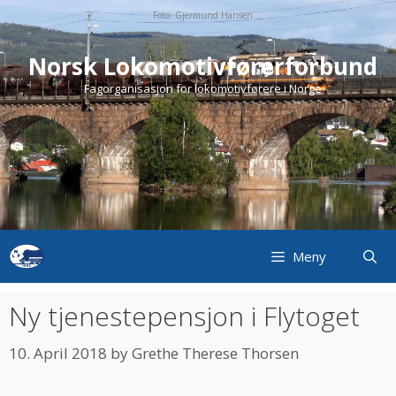
Skip
Foto: Gjermund Hansen
to
content
Norsk Lokomotivførerforbund
Fagorganisasjon for lokomotivførere i Norge
Meny
Ny tjenestepensjon i Flytoget
10. April 2018
by
Grethe Therese Thorsen