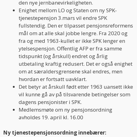
den nye jernbanevirkeligheten.
Enighet mellom LO og Staten om ny SPK-
tjenestepensjon 3.mars vil endre SPK
fullstendig. Den er tilpasset pensjonsreformens
mål om at alle skal jobbe lengre. Fra 2020 og
fra og med 1963-kullet er ikke SPK lenger en
ytelsespensjon. Offentlig AFP er fra samme
tidspunkt (og årskull) endret og årlig
utbetaling kraftig redusert. Det er også enighet
om at særaldersgrensene skal endres, men
hvordan er fortsatt uavklart.
Det betyr at årskull født etter 1963 uansett ikke
vil kunne gå av på tilsvarende betingelser som
dagens pensjonister i SPK.
Medlemsmøte om ny pensjonsordning
avholdes 19. april kl. 16.00
Ny tjenestepensjonsordning innebærer: