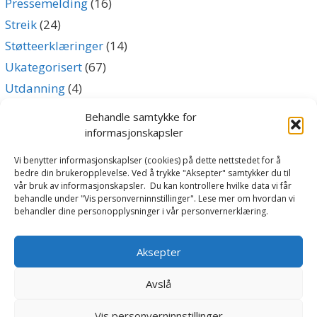
Pressemelding
(16)
Streik
(24)
Støtteerklæringer
(14)
Ukategorisert
(67)
Utdanning
(4)
Uttalelse
(5)
Behandle samtykke for
informasjonskapsler
Archives
Vi benytter informasjonskaplser (cookies) på dette nettstedet for å
bedre din brukeropplevelse. Ved å trykke "Aksepter" samtykker du til
vår bruk av informasjonskapsler. Du kan kontrollere hvilke data vi får
Archives
behandle under "Vis personverninnstillinger". Lese mer om hvordan vi
behandler dine personopplysninger i vår personvernerklæring.
Følg oss
Aksepter
Avslå
Vis personverninnstillinger