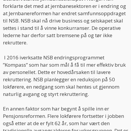
forklarte det med at jernbanesektoren er i endring og
at Jernbanereformen har endret samfunnsoppdraget
til NSB. NSB skal nå drive business og selskapet skal
settes i stand til å vinne konkurranser. De operative
lederne har derfor satt bremsene på og tør ikke
rekruttere.
I 2016 iverksatte NSB endringsprogrammet
”Kompass” som har som mål å få til mer effektiv bruk
av personellet. Dette er hovedårsaken til lavere
rekruttering. NSB planlegger en reduksjon på 50
lokførere, en nedgang som skal hentes ut gjennom
naturlig avgang og styrt rekruttering.
En annen faktor som har begynt å spille inn er
Pensjonsreformen. Flere lokførere fortsetter i jobben
også etter at de er fylt 62 år, som har vært den
tradisjonelle avgangsalderen for yrkesgruppen. Det er