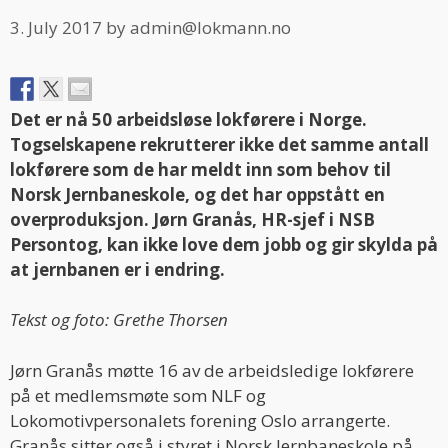
3. July 2017
by
admin@lokmann.no
Det er nå 50 arbeidsløse lokførere i Norge.
Togselskapene rekrutterer ikke det samme antall
lokførere som de har meldt inn som behov til
Norsk Jernbaneskole, og det har oppstått en
overproduksjon. Jørn Granås, HR-sjef i NSB
Persontog, kan ikke love dem jobb og gir skylda på
at jernbanen er i endring.
Tekst og foto: Grethe Thorsen
Jørn Granås møtte 16 av de arbeidsledige lokførere
på et medlemsmøte som NLF og
Lokomotivpersonalets forening Oslo arrangerte.
Granås sitter også i styret i Norsk Jernbaneskole på