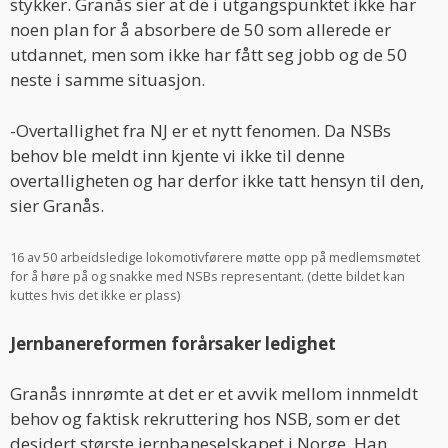
stykker. Granås sier at de i utgangspunktet ikke har
noen plan for å absorbere de 50 som allerede er
utdannet, men som ikke har fått seg jobb og de 50
neste i samme situasjon.
-Overtallighet fra NJ er et nytt fenomen. Da NSBs
behov ble meldt inn kjente vi ikke til denne
overtalligheten og har derfor ikke tatt hensyn til den,
sier Granås.
16 av 50 arbeidsledige lokomotivførere møtte opp på medlemsmøtet
for å høre på og snakke med NSBs representant. (dette bildet kan
kuttes hvis det ikke er plass)
Jernbanereformen forårsaker ledighet
Granås innrømte at det er et avvik mellom innmeldt
behov og faktisk rekruttering hos NSB, som er det
desidert største jernbaneselskapet i Norge. Han