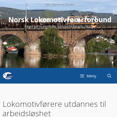
Skip
Foto: Gjermund Hansen
to
content
Norsk Lokomotivførerforbund
Fagorganisasjon for lokomotivførere i Norge
Meny
Lokomotivførere utdannes til
arbeidsløshet