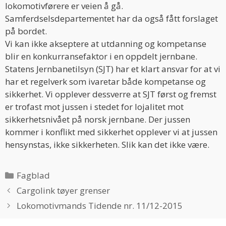
lokomotivførere er veien å gå.
Samferdselsdepartementet har da også fått forslaget
på bordet.
Vi kan ikke akseptere at utdanning og kompetanse
blir en konkurransefaktor i en oppdelt jernbane.
Statens Jernbanetilsyn (SJT) har et klart ansvar for at vi
har et regelverk som ivaretar både kompetanse og
sikkerhet. Vi opplever dessverre at SJT først og fremst
er trofast mot jussen i stedet for lojalitet mot
sikkerhetsnivået på norsk jernbane. Der jussen
kommer i konflikt med sikkerhet opplever vi at jussen
hensynstas, ikke sikkerheten. Slik kan det ikke være.
Categories
Fagblad
Cargolink tøyer grenser
Lokomotivmands Tidende nr. 11/12-2015