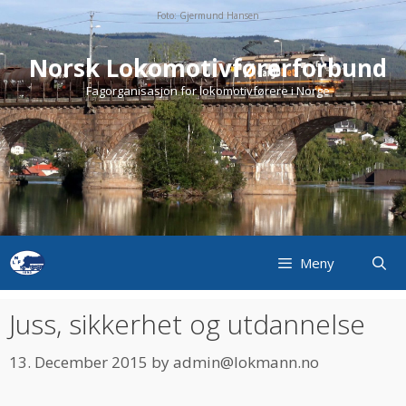
Skip
Foto: Gjermund Hansen
to
content
Norsk Lokomotivførerforbund
Fagorganisasjon for lokomotivførere i Norge
Meny
Juss, sikkerhet og utdannelse
13. December 2015
by
admin@lokmann.no