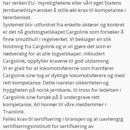
har verken EU- myndighetene eller vårt eget Statens
Jernbanetilsyn ønsket å stille økt krav til kompetanse i
førerbeviset.
Systemet blir utfordret fra enkelte aktører og konkret
er det nå godstogselskapet Cargolink som forsøker å
finne smutthull i regelverket. Vi beklager en slik
holdning fra Cargolink og vi vil gjøre det som er
nødvendig for at alle togselskaper, inkludert
Cargolink, oppfyller kravene til god utdanning.
Vi er glad for at lokomotivførerne som framfører
Cargolink sine tog er dyktige lokomotivførere og med
rett kompetanse. Dette ivaretar sikkerheten og
tryggheten på norsk jernbane, til tross for ledelsen i
Cargolink sine forsøk på å undergrave rett
kompetanse. All honnør til våre medlemmer i
Trainlink.
Felles krav til sertifisering i bransjen og at uavhengig
sertifiseringsinstitutt for sertifisering av