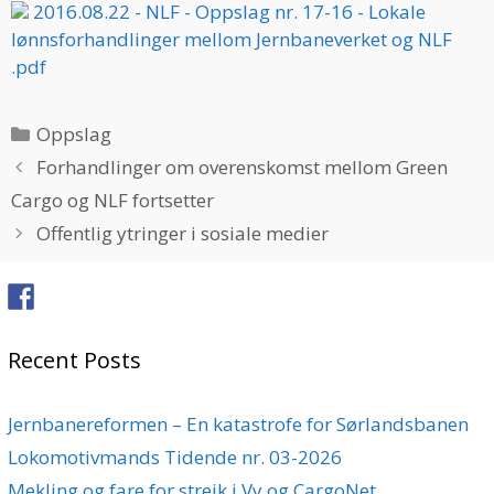
2016.08.22 - NLF - Oppslag nr. 17-16 - Lokale
lønnsforhandlinger mellom Jernbaneverket og NLF
.pdf
Categories
Oppslag
Forhandlinger om overenskomst mellom Green
Cargo og NLF fortsetter
Offentlig ytringer i sosiale medier
Recent Posts
Jernbanereformen – En katastrofe for Sørlandsbanen
Lokomotivmands Tidende nr. 03-2026
Mekling og fare for streik i Vy og CargoNet