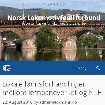
Skip
Foto: Gjermund Hansen
to
content
Norsk Lokomotivførerforbund
Fagorganisasjon for lokomotivførere i Norge
Meny
Lokale lønnsforhandlinger
mellom Jernbaneverket og NLF
22. August 2016
by
admin@lokmann.no