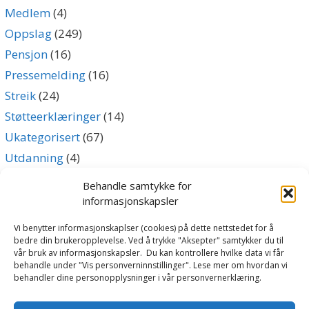
Medlem
(4)
Oppslag
(249)
Pensjon
(16)
Pressemelding
(16)
Streik
(24)
Støtteerklæringer
(14)
Ukategorisert
(67)
Utdanning
(4)
Uttalelse
(5)
Behandle samtykke for
informasjonskapsler
Archives
Vi benytter informasjonskaplser (cookies) på dette nettstedet for å
bedre din brukeropplevelse. Ved å trykke "Aksepter" samtykker du til
vår bruk av informasjonskapsler. Du kan kontrollere hvilke data vi får
Archives
behandle under "Vis personverninnstillinger". Lese mer om hvordan vi
behandler dine personopplysninger i vår personvernerklæring.
Følg oss