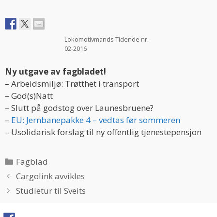
Lokomotivmands Tidende nr.
02-2016
Ny utgave av fagbladet!
– Arbeidsmiljø: Trøtthet i transport
– God(s)Natt
– Slutt på godstog over Launesbruene?
–
EU: Jernbanepakke 4 – vedtas før sommeren
– Usolidarisk forslag til ny offentlig tjenestepensjon
Categories
Fagblad
Cargolink avvikles
Studietur til Sveits