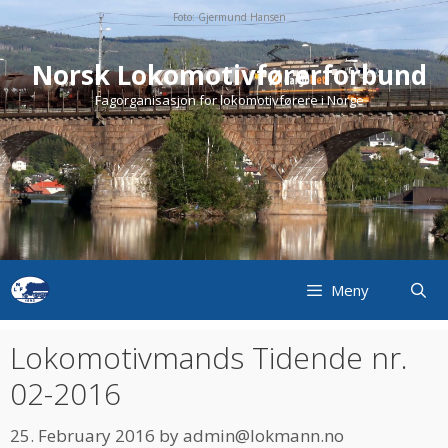
Skip
Foto: Gjermund Hansen
to
content
Norsk Lokomotivførerforbund
Fagorganisasjon for lokomotivførere i Norge
Meny
Lokomotivmands Tidende nr.
02-2016
25. February 2016
by
admin@lokmann.no