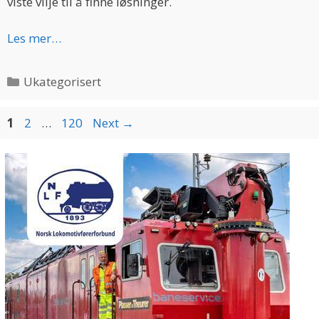
viste vilje til å finne løsninger.
Les mer…
Categories
Ukategorisert
Page
Page
Page
1
2
…
120
Next
→