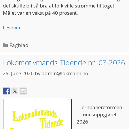
det skulle bli så bra at folk ville strømme til toget.
Målet var en vekst på 40 prosent.
Les mer…
Categories
Fagblad
Lokomotivmands Tidende nr. 03-2026
25. June 2026
by
admin@lokmann.no
– Jernbanereformen
– Lønnsoppgjøret
2026
–