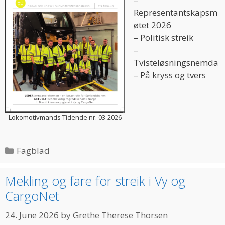
Representantskapsm
øtet 2026
– Politisk streik
–
Tvisteløsningsnemda
– På kryss og tvers
Lokomotivmands Tidende nr. 03-2026
Categories
Fagblad
Mekling og fare for streik i Vy og
CargoNet
24. June 2026
by
Grethe Therese Thorsen