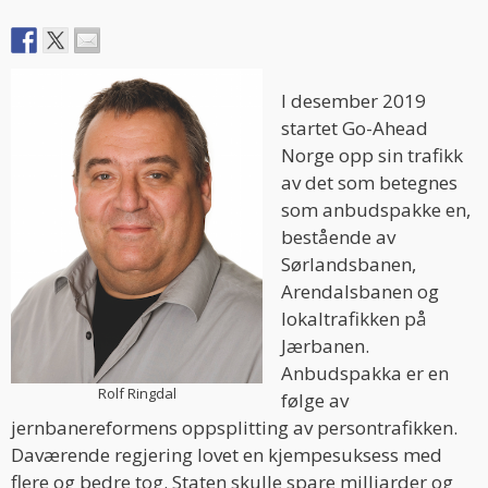
I desember 2019
startet Go-Ahead
Norge opp sin trafikk
av det som betegnes
som anbudspakke en,
bestående av
Sørlandsbanen,
Arendalsbanen og
lokaltrafikken på
Jærbanen.
Anbudspakka er en
Rolf Ringdal
følge av
jernbanereformens oppsplitting av persontrafikken.
Daværende regjering lovet en kjempesuksess med
flere og bedre tog. Staten skulle spare milliarder og